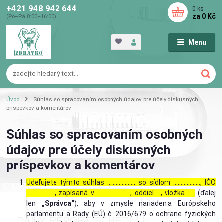
+421 948 942 644
0
ks
za
0 Kč
(Po–Pá 8:00–16:00)
Menu
Úvod
Súhlas so spracovaním osobných údajov pre účely diskusných
príspevkov a komentárov
Súhlas so spracovaním osobných
údajov pre účely diskusných
príspevkov a komentárov
Udeľujete týmto súhlas ……………..., so sídlom ………………, IČO
………………., zapísaná v ………………… , oddiel …, vložka …..
(ďalej
len
„Správca“
), aby v zmysle nariadenia Európskeho
parlamentu a Rady (EÚ) č. 2016/679 o ochrane fyzických