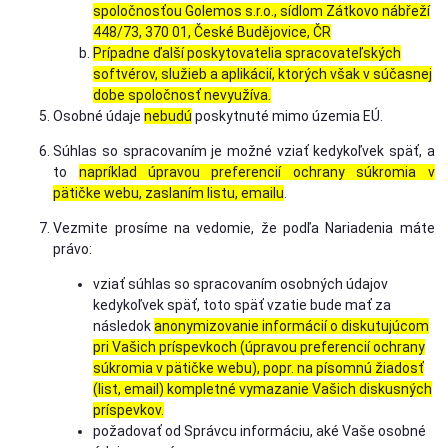
spoločnosťou Golemos s.r.o., sídlom Zátkovo nábřeží
448/73, 370 01, České Budějovice, ČR
Prípadne ďalší poskytovatelia spracovateľských
softvérov, služieb a aplikácií, ktorých však v súčasnej
dobe spoločnosť nevyužíva.
Osobné údaje
nebudú
poskytnuté mimo územia EÚ.
Súhlas so spracovaním je možné vziať kedykoľvek späť, a
to
napríklad úpravou preferencií ochrany súkromia v
pätičke webu, zaslaním listu, emailu
.
Vezmite prosíme na vedomie, že podľa Nariadenia máte
právo:
vziať súhlas so spracovaním osobných údajov
kedykoľvek späť, toto späť vzatie bude mať za
následok
anonymizovanie informácií o diskutujúcom
pri Vašich príspevkoch (úpravou preferencií ochrany
súkromia v pätičke webu), popr. na písomnú žiadosť
(list, email) kompletné vymazanie Vašich diskusných
príspevkov.
požadovať od Správcu informáciu, aké Vaše osobné