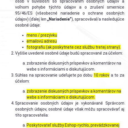
osôb v súvislosti so spracovaním osobných údajov a
voľnom pohybe týchto údajov a o zrušení smernice
95/46/ES (všeobecné nariadenie o ochrane osobných
údajov) (ďalej len
„Nariadenie“
), spracovával/a nasledujúce
osobné údaje:
meno / prezývku
emailovú adresu
fotografiu (ak poskytnete cez službu tretej strany).
Vyššie uvedené osobné údaje budú spracované za účelom:
zobrazenie diskusných príspevkov a komentárov na
webe s informáciami o diskutujúcom.
Súhlas na spracovanie udeľujete po dobu
10 rokov
a to za
účelom:
zobrazenie diskusných príspevkov a komentárov na
webe s informáciami o diskutujúcom.
Spracovanie osobných údajov je vykonávané Správcom
osobných údajov, osobné údaje však môžu spracovávať aj
títo spracovatelia:
Poskytovateľ služby Eshop-rychlo, prevádzkovanej