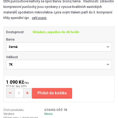
DEN punčochové kalhoty se špicí Barva: bronz/černá Vlastnosti: zdravotní
kompresivní punčochy jsou vyrobeny z vysoce kvalitních eastických
materiálů spodielom mikrovlákna- Lycra svým tlakem patří do II. kompresní
třídy speciální úpr...
celý popis
Dostupnost
Skladem, expedice do 48 hodin
Barva
Velikost
1 090 Kč
/
ks
973 Kč
bez DPH
Přidat do košíku
Číslo produktu:
G74402 UŠČ 7K
Výrobce:
Maxis
Hlídat cenu / dostupnost