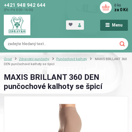
+421 948 942 644
0
ks
za
0 Kč
(Po–Pá 8:00–16:00)
Menu
Úvod
Zdravotní punčochy
Punčochové kalhoty
MAXIS BRILLANT 360
DEN punčochové kalhoty se špicí
MAXIS BRILLANT 360 DEN
punčochové kalhoty se špicí