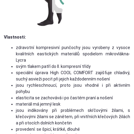
Vlastnosti:
zdravotní kompresivní punčochy jsou vyrobeny z vysoce
kvalitních eastických materiálů spodielom mikrovlákna-
Lycra
svým tlakem patří do II. kompresní třídy
speciální úprava High COOL COMFORT zajišťuje chladivý,
suchý asvieži pocit při jejich každodenním nošení
jsou rychleschnoucí, proto jsou vhodné i při aktivním
pohybu
elasticita se zachovává i po častém praní a nošení
materiál má jemný lesk
jsou indikovány při problémech skŕčovými žilami, s
křečovými žilami se zánětem, při vnitřních křečových žilách
a při otocích dolních končetin
provedení: se špicí, krátké, dlouhé