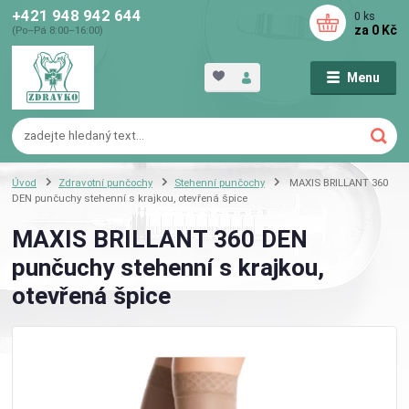
+421 948 942 644
0
ks
za
0 Kč
(Po–Pá 8:00–16:00)
Menu
Úvod
Zdravotní punčochy
Stehenní punčochy
MAXIS BRILLANT 360
DEN punčuchy stehenní s krajkou, otevřená špice
MAXIS BRILLANT 360 DEN
punčuchy stehenní s krajkou,
otevřená špice