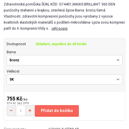
Zdravotnická pomůcka:ŠÚKL KÓD: G74401,MAXIS BRILLANT 360 DEN
punčochy stehenní s krajkou, otevřená špice Barva: bronz/černá
Vlastnosti: zdravotní kompresivní punčochy jsou vyrobeny z vysoce
kvalitních elastických materiálů s podílem mikrovlákna- Lycra svou kompresí
patří do II. kompresní třídy s...
celý popis
Dostupnost
Skladem, expedice do 48 hodin
Barva
Velikost
755 Kč
/
ks
674 Kč
bez DPH
Přidat do košíku