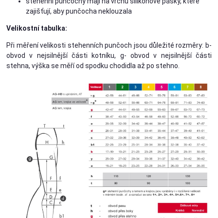
stehenní punčochy mají na vrchu silikonové pásky, které
zajišťují, aby punčocha neklouzala
Velikostní tabulka:
Při měření velikosti stehenních punčoch jsou důležité rozměry: b-
obvod v nejsilnější části kotníku, g- obvod v nejsilnější části
stehna, výška se měří od spodku chodidla až po stehno.