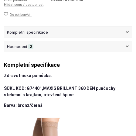
Číslo produktu:
G74401 K OŠBR 5K
Hlídat cenu / dostupnost
Do oblíbených
Kompletní specifikace
Hodnocení
2
Kompletní specifikace
Zdravotnická pomůcka:
ŠÚKL KÓD: G74401,MAXIS BRILLANT 360 DEN punčochy
stehenní s krajkou, otevřená špice
Barva: bronz/černá