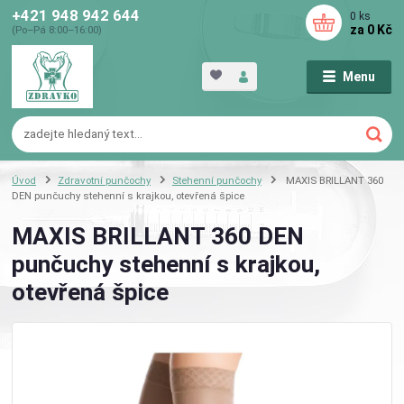
+421 948 942 644
0
ks
za
0 Kč
(Po–Pá 8:00–16:00)
Menu
Úvod
Zdravotní punčochy
Stehenní punčochy
MAXIS BRILLANT 360
DEN punčuchy stehenní s krajkou, otevřená špice
MAXIS BRILLANT 360 DEN
punčuchy stehenní s krajkou,
otevřená špice