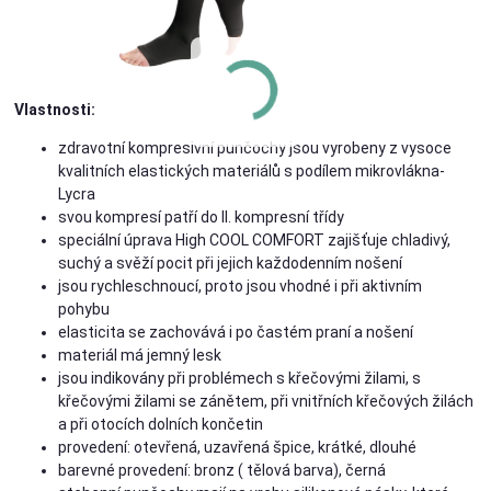
Vlastnosti:
zdravotní kompresivní punčochy jsou vyrobeny z vysoce
kvalitních elastických materiálů s podílem mikrovlákna-
Lycra
svou kompresí patří do II. kompresní třídy
speciální úprava High COOL COMFORT zajišťuje chladivý,
suchý a svěží pocit při jejich každodenním nošení
jsou rychleschnoucí, proto jsou vhodné i při aktivním
pohybu
elasticita se zachovává i po častém praní a nošení
materiál má jemný lesk
jsou indikovány při problémech s křečovými žilami, s
křečovými žilami se zánětem, při vnitřních křečových žilách
a při otocích dolních končetin
provedení: otevřená, uzavřená špice, krátké, dlouhé
barevné provedení: bronz ( tělová barva), černá