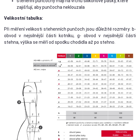
stehenní punčochy mají na vrchu silikonové pásky, které
zajišťují, aby punčocha neklouzala
Velikostní tabulka:
Při měření velikosti stehenních punčoch jsou důležité rozměry: b-
obvod v nejsilnější části kotníku, g- obvod v nejsilnější části
stehna, výška se měří od spodku chodidla až po stehno.