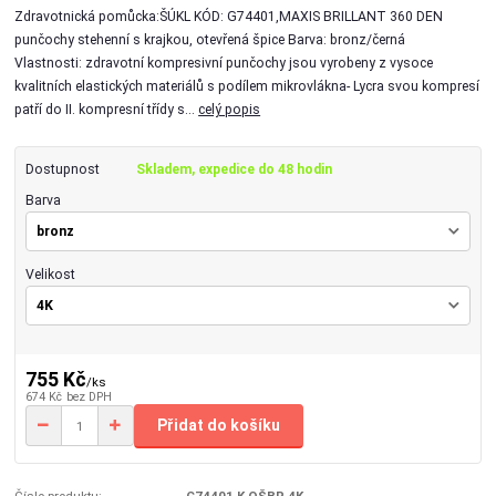
Zdravotnická pomůcka:ŠÚKL KÓD: G74401,MAXIS BRILLANT 360 DEN
punčochy stehenní s krajkou, otevřená špice Barva: bronz/černá
Vlastnosti: zdravotní kompresivní punčochy jsou vyrobeny z vysoce
kvalitních elastických materiálů s podílem mikrovlákna- Lycra svou kompresí
patří do II. kompresní třídy s...
celý popis
Dostupnost
Skladem, expedice do 48 hodin
Barva
Velikost
755 Kč
/
ks
674 Kč
bez DPH
Přidat do košíku