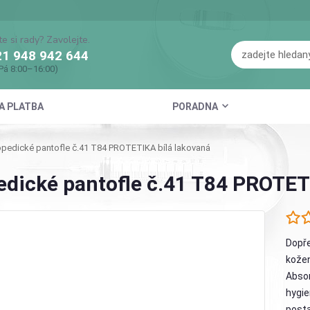
te si rady? Zavolejte.
1 948 942 644
Pá 8:00–16:00)
A PLATBA
PORADNA
pedické pantofle č.41 T84 PROTETIKA bílá lakovaná
edické pantofle č.41 T84 PROTET
Dopře
kožen
Absor
hygie
posta