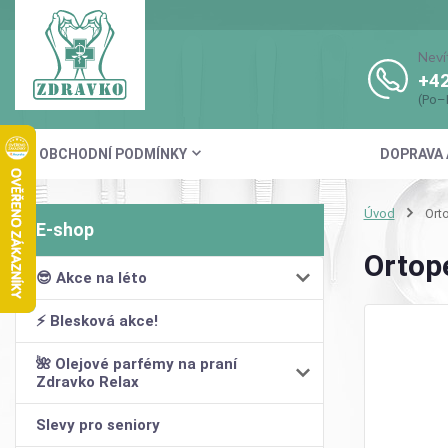
Neví
+42
(Po–
OBCHODNÍ PODMÍNKY
DOPRAVA 
Úvod
Orto
Ortop
😎 Akce na léto
⚡ Blesková akce!
🌺 Olejové parfémy na praní
Zdravko Relax
Slevy pro seniory