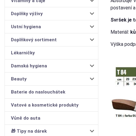
Absorbuje v
Vitamíny a čaje
postavení a
Doplňky výživy
Svršek je 
Ustní hygiena
Materiál:
ků
Doplňkový sortiment
Výška podpa
Lékarničky
Damská hygiena
Beauty
Baterie do naslouchátek
Vatové a kosmetické produkty
Vůně do auta
🎁 Tipy na dárek