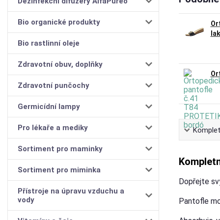
Dezinfekční difuzéry AlfaPureo
Bio organické produkty
Or
la
Bio rastlinní oleje
Zdravotní obuv, doplňky
Or
Zdravotní punčochy
Germicídní lampy
Pro lékaře a mediky
Komplet
Sortiment pro maminky
Kompletn
Sortiment pro miminka
Dopřejte sv
Přístroje na úpravu vzduchu a
vody
Pantofle m