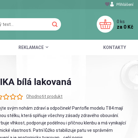
Přihlášení
0
ks
za
0 Kč
REKLAMACE
KONTAKTY
IKA bílá lakovaná
Ohodnotit produkt
jte svým nohám zdraví a odpočinek! Pantofle modelu T84 mají
ou stélku, která splňuje všechny zásady zdravého obouvání.
buje vlhkost, podporuje podélnou i příčnou klenbu a má vynikající
nické vlastnosti. Patní lůžko stabilizuje patu ve správném
vení a je anatomicky tvarovan...
celý popis