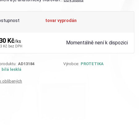
ostupnost
tovar vyprodán
30 Kč
/
ks
Momentálně není k dispozici
3 Kč
bez DPH
 produktu:
AD13184
Výrobce:
PROTETIKA
:
bílá lesklá
o oblíbených