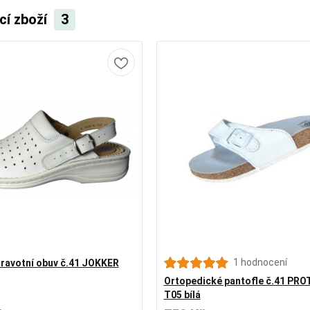
cí zboží
3
1 hodnocení
ravotní obuv č.41 JOKKER
Ortopedické pantofle č.41 PRO
T05 bílá