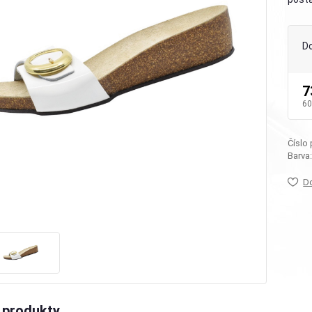
D
7
60
Číslo
Barva
D
 produkty