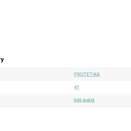
ry
PROTETIKA
41
bílá lesklá