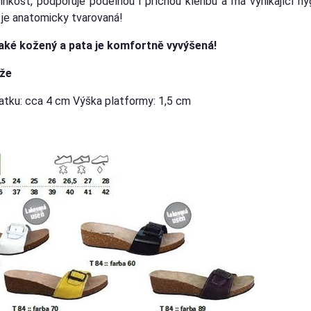
lhkost, podporuje podélnou i příčnou klenbu a má vynikající hy
 je anatomicky tvarovaná!
také kožený a pata je komfortně vyvýšená!
že
tku: cca 4 cm Výška platformy: 1,5 cm