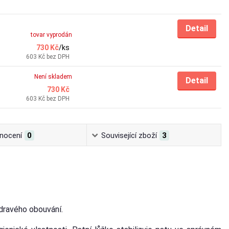
Detail
tovar vyprodán
730 Kč
/
ks
603 Kč
bez DPH
Není skladem
Detail
730 Kč
603 Kč
bez DPH
nocení
0
Související zboží
3
zdravého obouvání.