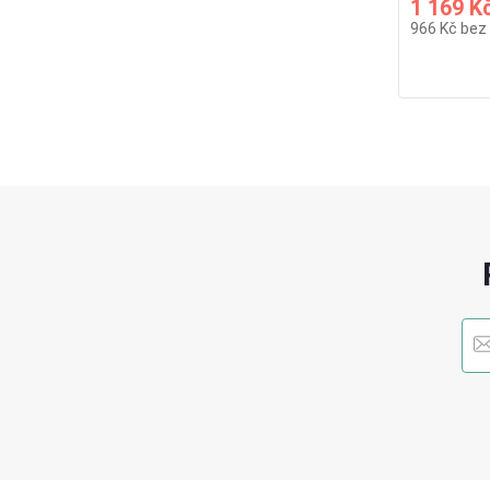
1 169 K
966 Kč
bez