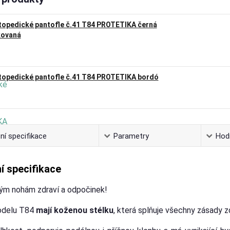
topedické pantofle č.41 T84 PROTETIKA černá
kovaná
topedické pantofle č.41 T84 PROTETIKA bordó
ní specifikace
Parametry
Hod
í specifikace
ým nohám zdraví a odpočinek!
odelu T84
mají koženou stélku
, která splňuje všechny zásady 