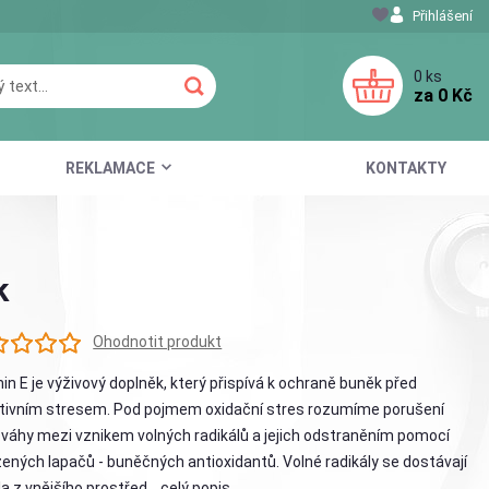
Přihlášení
0
ks
za
0 Kč
REKLAMACE
KONTAKTY
k
Ohodnotit produkt
in E je výživový doplněk, který přispívá k ochraně buněk před
tivním stresem. Pod pojmem oxidační stres rozumíme porušení
váhy mezi vznikem volných radikálů a jejich odstraněním pomocí
zených lapačů - buněčných antioxidantů. Volné radikály se dostávají
la z vnějšího prostřed...
celý popis