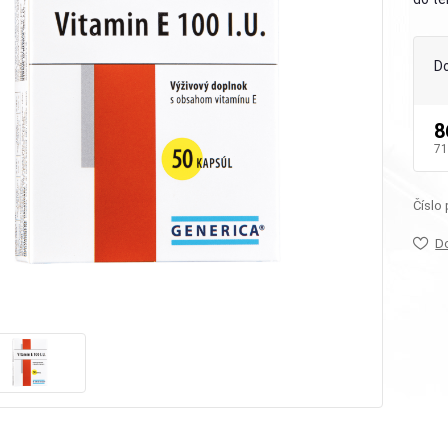
D
8
71
Číslo
D