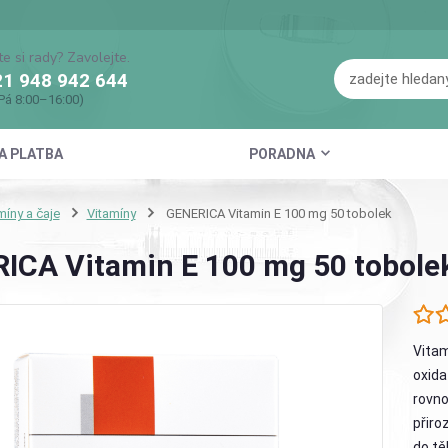
te si rady? Zavolejte.
1 948 942 644
Pá 8:00–16:00)
A PLATBA
PORADNA
míny a čaje
Vitamíny
GENERICA Vitamin E 100 mg 50 tobolek
ICA Vitamin E 100 mg 50 tobole
Vitam
oxida
rovno
přiro
do tě