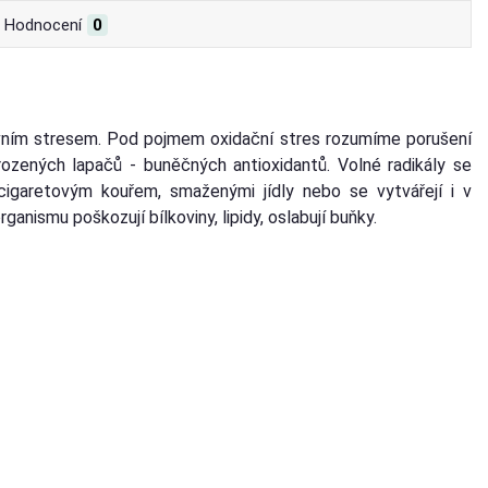
Hodnocení
0
tivním stresem. Pod pojmem oxidační stres rozumíme porušení
rozených lapačů - buněčných antioxidantů. Volné radikály se
cigaretovým kouřem, smaženými jídly nebo se vytvářejí i v
nismu poškozují bílkoviny, lipidy, oslabují buňky.