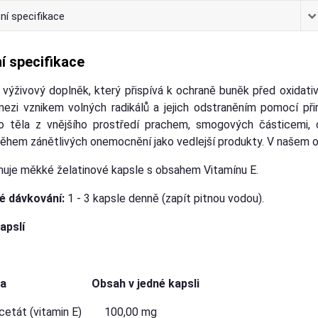
ní specifikace
í specifikace
e výživový doplněk, který přispívá k ochraně buněk před oxida
ezi vznikem volných radikálů a jejich odstraněním pomocí při
o těla z vnějšího prostředí prachem, smogových částicemi, 
hem zánětlivých onemocnění jako vedlejší produkty. V našem orga
huje měkké želatinové kapsle s obsahem Vitamínu E.
 dávkování:
1 - 3 kapsle denně (zapít pitnou vodou).
apslí
látka Obsah v jedné kapsli
acetát (vitamin E) 100,00 mg