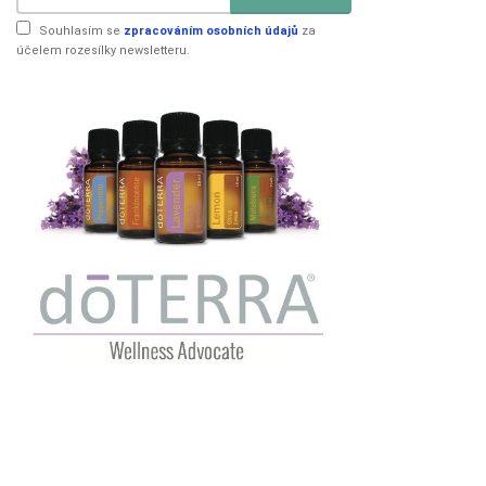
Souhlasím se
zpracováním osobních údajů
za
účelem rozesílky newsletteru.