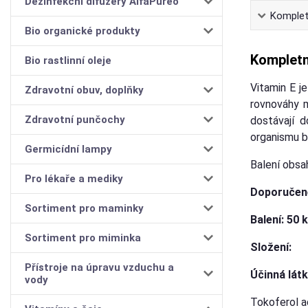
Dezinfekční difuzéry AlfaPureo
Komplet
Bio organické produkty
Kompletn
Bio rastlinní oleje
Vitamin E j
Zdravotní obuv, doplňky
rovnováhy m
Zdravotní punčochy
dostávají d
organismu bě
Germicídní lampy
Balení obsa
Pro lékaře a mediky
Doporučené
Sortiment pro maminky
Balení: 50 k
Sortiment pro miminka
Složení:
Přístroje na úpravu vzduchu a
Účinná 
vody
Tokoferol 