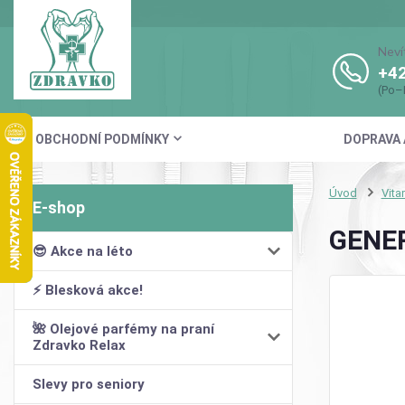
Neví
+42
(Po–
OBCHODNÍ PODMÍNKY
DOPRAVA 
Úvod
Vita
GENER
😎 Akce na léto
⚡ Blesková akce!
🌺 Olejové parfémy na praní
Zdravko Relax
Slevy pro seniory