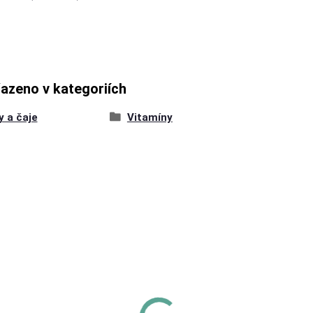
řazeno v kategoriích
y a čaje
Vitamíny