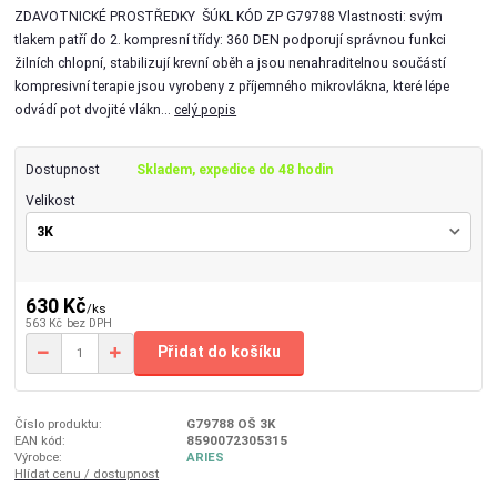
ZDAVOTNICKÉ PROSTŘEDKY ŠÚKL KÓD ZP G79788 Vlastnosti: svým
tlakem patří do 2. kompresní třídy: 360 DEN podporují správnou funkci
žilních chlopní, stabilizují krevní oběh a jsou nenahraditelnou součástí
kompresivní terapie jsou vyrobeny z příjemného mikrovlákna, které lépe
odvádí pot dvojité vlákn...
celý popis
Dostupnost
Skladem, expedice do 48 hodin
Velikost
630 Kč
/
ks
563 Kč
bez DPH
Přidat do košíku
Číslo produktu:
G79788 OŠ 3K
EAN kód:
8590072305315
Výrobce:
ARIES
Hlídat cenu / dostupnost