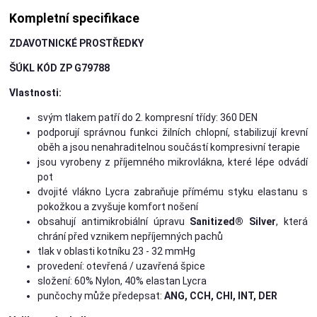
Kompletní specifikace
ZDAVOTNICKÉ PROSTŘEDKY
ŠÚKL KÓD ZP G79788
Vlastnosti:
svým tlakem patří do 2. kompresní třídy: 360 DEN
podporují správnou funkci žilních chlopní, stabilizují krevní
oběh a jsou nenahraditelnou součástí kompresivní terapie
jsou vyrobeny z příjemného mikrovlákna, které lépe odvádí
pot
dvojité vlákno Lycra zabraňuje přímému styku elastanu s
pokožkou a zvyšuje komfort nošení
obsahují antimikrobiální úpravu
Sanitized® Silver
, která
chrání před vznikem nepříjemných pachů
tlak v oblasti kotníku 23 - 32 mmHg
provedení: otevřená / uzavřená špice
složení: 60% Nylon, 40% elastan Lycra
punčochy může předepsat:
ANG, CCH, CHI, INT, DER