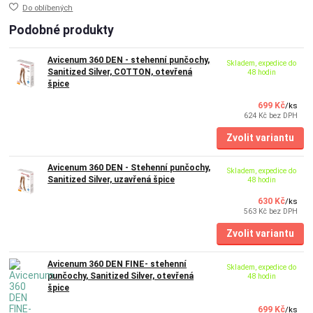
Do oblíbených
Podobné produkty
Avicenum 360 DEN - stehenní punčochy,
Skladem, expedice do
Sanitized Silver, COTTON, otevřená
48 hodin
špice
699 Kč
/
ks
624 Kč
bez DPH
Zvolit variantu
Avicenum 360 DEN - Stehenní punčochy,
Skladem, expedice do
Sanitized Silver, uzavřená špice
48 hodin
630 Kč
/
ks
563 Kč
bez DPH
Zvolit variantu
Avicenum 360 DEN FINE- stehenní
Skladem, expedice do
punčochy, Sanitized Silver, otevřená
48 hodin
špice
699 Kč
/
ks