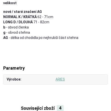
velikost
nové / staré značení AG
NORMAL K / KRÁTKÁ
62 - 71cm
LONG D / DLOUHÁ
71 - 82cm
b
- obvod členka
g
- obvod stehna
AG
- délka od chodidla po nejhrubší část stehna
Parametry
Výrobce
ARIES
Související zboží
4