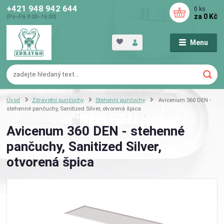
+421 948 942 644
0
ks
za
0 Kč
(Po–Pá 8:00–16:00)
Menu
Úvod
Zdravotní punčochy
Stehenní punčochy
Avicenum 360 DEN -
stehenné pančuchy, Sanitized Silver, otvorená špica
Avicenum 360 DEN - stehenné
pančuchy, Sanitized Silver,
otvorená špica