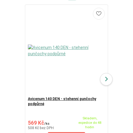
Avicenum 140 DEN - stehenní punčochy
Avicenum 70
podpůrné
podpůrné
Skladem,
569 Kč
389 Kč
expedice do 48
/
ks
/
ks
hodin
508 Kč
bez DPH
347 Kč
bez D