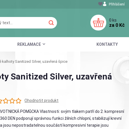
Přihlášení
0
ks
za
0 Kč
REKLAMACE
KONTAKTY
alhoty Sanitized Silver, uzavřená špice
 Sanitized Silver, uzavřená
Ohodnotit produkt
VOTNICKÁ POMůCKA Vlastnosti: svým tlakem patří do 2. kompresní
: 360 DEN podporují správnou funkci žilních chlopní, stabilizují krevní
a jsou nepostradatelnou součástí kompresivní terapie jsou