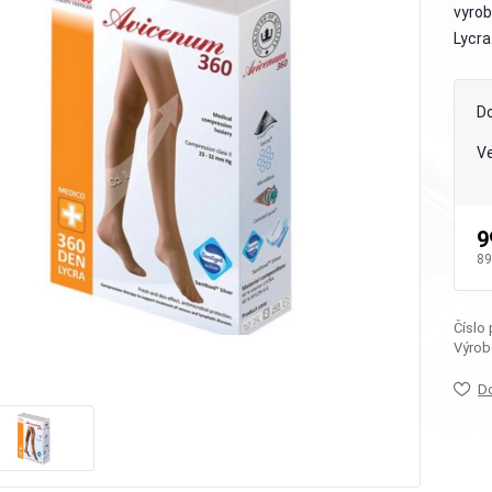
vyrob
Lycra.
D
Ve
9
89
Číslo
Výrob
D