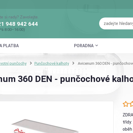
te si rady? Zavolejte.
1 948 942 644
Pá 8:00–16:00)
A PLATBA
PORADNA
votní punčochy
Punčochové kalhoty
Avicenum 360 DEN - punčochové k
num 360 DEN - punčochové kalhoty
ZDRA
třídy
oběh 