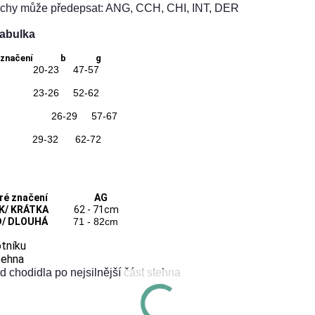
chy může předepsat: ANG, CCH, CHI, INT, DER
tabulka
taré značení b g
 1
20-23 47-57
 2
23-26 52-62
6-29 57-67
 4
29-32 62-72
taré značení AG
K/ KRÁTKA
62 - 71cm
/ DLOUHÁ
71 - 82cm
tníku
tehna
d chodidla po nejsilnější část stehna