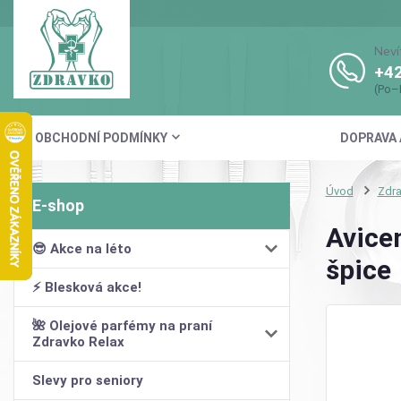
Neví
+42
(Po–
OBCHODNÍ PODMÍNKY
DOPRAVA 
Úvod
Zdra
Avice
😎 Akce na léto
špice
⚡ Blesková akce!
🌺 Olejové parfémy na praní
Zdravko Relax
Slevy pro seniory