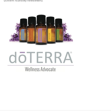
účelem rozesílky newsletteru.