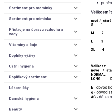
punčo
Sortiment pro maminky
Velikostní 
Sortiment pro miminka
nové / s
S
Přístroje na úpravu vzduchu a
M
vody
L 3
2
Vitamíny a čaje
XL
Doplňky výživy
Ustní hygiena
Velikost:
nové / s
NORMAL 
Doplňkový sortiment
LONG D
obvod
ko
Lékarničky
b
-
obvod s
g
-
délka o
AG
-
Damská hygiena
Beauty