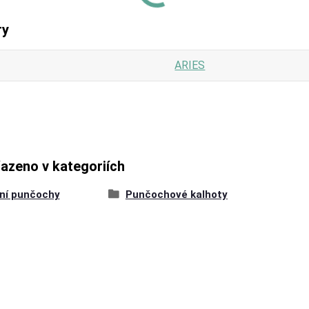
ry
ARIES
řazeno v kategoriích
ní punčochy
Punčochové kalhoty