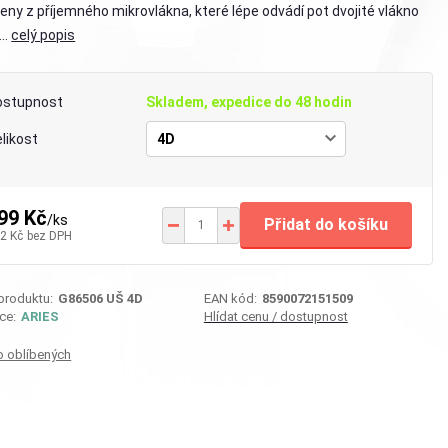
eny z příjemného mikrovlákna, které lépe odvádí pot dvojité vlákno
..
celý popis
ostupnost
Skladem, expedice do 48 hodin
likost
99 Kč
/
ks
Přidat do košíku
2 Kč
bez DPH
 produktu:
G86506 UŠ 4D
EAN kód:
8590072151509
ce:
ARIES
Hlídat cenu / dostupnost
o oblíbených