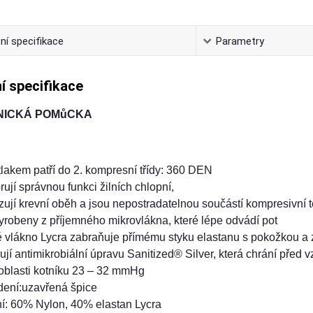
ní specifikace
Parametry
í specifikace
NICKÁ POMůCKA
lakem patří do 2. kompresní třídy: 360 DEN
ují správnou funkci žilních chlopní,
izují krevní oběh a jsou nepostradatelnou součástí kompresivní 
yrobeny z příjemného mikrovlákna, které lépe odvádí pot
é vlákno Lycra zabraňuje přímému styku elastanu s pokožkou a 
jí antimikrobiální úpravu Sanitized® Silver, která chrání před
 oblasti kotníku 23 – 32 mmHg
dení:uzavřená špice
ní: 60% Nylon, 40% elastan Lycra