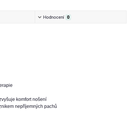
Hodnocení
0
terapie
zvyšuje komfort nošení
 vznikem nepříjemných pachů