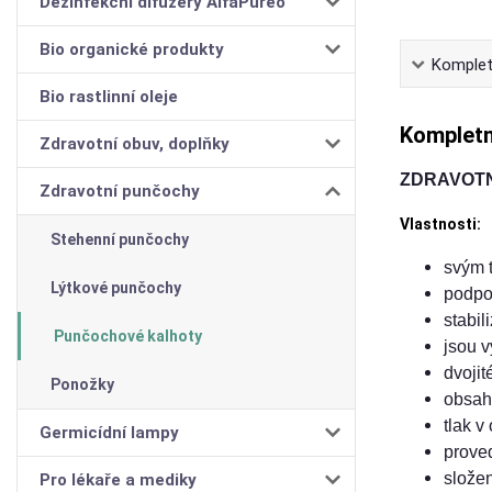
Dezinfekční difuzéry AlfaPureo
Bio organické produkty
Komplet
Bio rastlinní oleje
Kompletn
Zdravotní obuv, doplňky
ZDRAVOT
Zdravotní punčochy
Vlastnosti:
Stehenní punčochy
svým t
Lýtkové punčochy
podpor
stabil
Punčochové kalhoty
jsou v
dvojit
Ponožky
obsahu
tlak v
Germicídní lampy
prove
slože
Pro lékaře a mediky