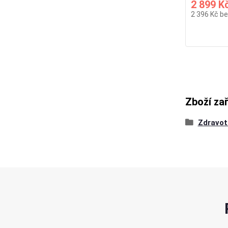
2 899 K
2 396 Kč
be
Zboží za
Zdravot