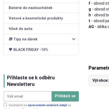
f
- obvod st
Baterie do naslouchátek
g
- obvod s
h
- obvod b
Vatové a kosmetické produkty
t
- obvod p
AG
- délka 
Vůně do auta
🎁 Tipy na dárek
🖤 BLACK FRIDAY -10%
Paramet
Přihlaste se k odběru
Výrobce
Newsletteru
Přihlásit se
Souhlasím se
zpracováním osobních údajů
za