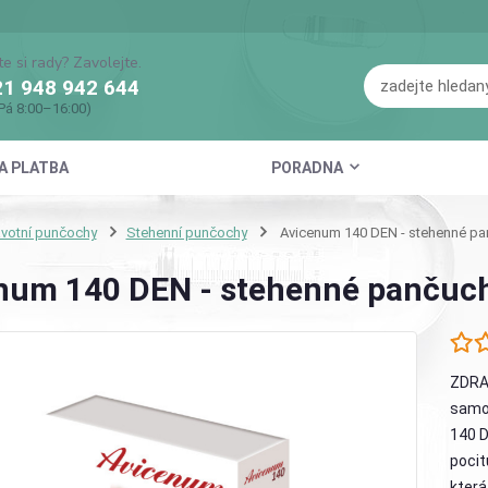
te si rady? Zavolejte.
1 948 942 644
Pá 8:00–16:00)
A PLATBA
PORADNA
votní punčochy
Stehenní punčochy
Avicenum 140 DEN - stehenné p
num 140 DEN - stehenné pančuc
ZDRA
samod
140 D
pocit
která