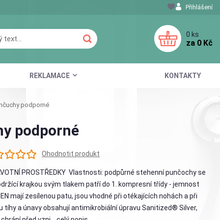
Přihlášení
0
ks
za
0 Kč
REKLAMACE
KONTAKTY
ančuchy podporné
hy podporné
Ohodnotit produkt
VOTNÍ PROSTŘEDKY Vlastnosti: podpůrné stehenní punčochy se
ržící krajkou svým tlakem patří do 1. kompresní třídy - jemnost
EN mají zesílenou patu, jsou vhodné při otékajících nohách a při
u tíhy a únavy obsahují antimikrobiální úpravu Sanitized® Silver,
 chrání před vzni...
celý popis