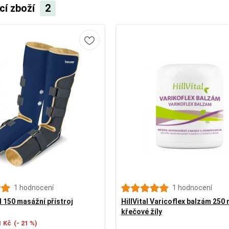
cí zboží
2
1 hodnocení
1 hodnocení
150 masážní přístroj
HillVital Varicoflex balzám 250 
křečové žíly
1 Kč
(- 21 %)