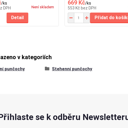
č
669 Kč
/
ks
/
ks
Není skladem
z DPH
553 Kč
bez DPH
Detail
Přidat do košík
řazeno v kategoriích
ní punčochy
Stehenní punčochy
Přihlaste se k odběru Newsletter