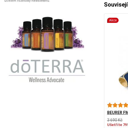
účelem rozesílky newsletteru.
Souvisejí
Akce
BEURER FM 
3 690 Kč
Ušetříte 79