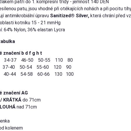
lakem patří do 1. kompresní třídy - jemnost 140 DEN
esílenou patu, jsou vhodné při otékajících nohách a při pocitu tíh
jí antimikrobiální úpravu
Sanitized® Silver,
která chrání před v
 oblasti kotníku 15 - 21 mmHg
í: 64% Nylon, 36% elastan Lycra
tabulka
é značení b d f g h t
 34-37 46-50 50-55 110 80
 37-40 50-54 55-60 120 90
40-44 54-58 60-66 130 100
ré značení AG
/ KRÁTKÁ
do 71cm
DLOUHÁ
nad 71cm
lenka
od kolenem