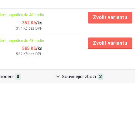
dem, expedice do 48 hodin
Zvolit variantu
352 Kč
/
ks
314 Kč
bez DPH
dem, expedice do 48 hodin
Zvolit variantu
585 Kč
/
ks
522 Kč
bez DPH
nocení
0
Související zboží
2