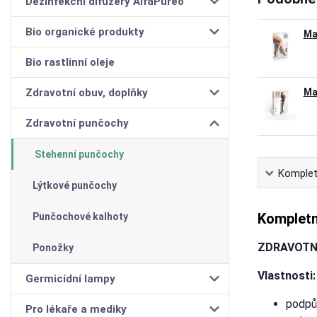
Dezinfekční difuzéry AlfaPureo
Bio organické produkty
Ma
Bio rastlinní oleje
Zdravotní obuv, doplňky
Ma
Zdravotní punčochy
Stehenní punčochy
Komplet
Lýtkové punčochy
Kompletn
Punčochové kalhoty
ZDRAVOTN
Ponožky
Vlastnosti:
Germicídní lampy
podpů
Pro lékaře a mediky