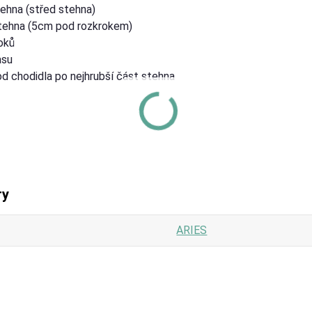
ehna (střed stehna)
tehna (5cm pod rozkrokem)
oků
asu
od chodidla po nejhrubší část stehna
ry
ARIES