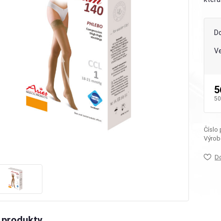
D
Ve
5
50
Číslo
Výrob
D
 produkty