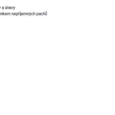
y a únavy
znikem nepříjemných pachů