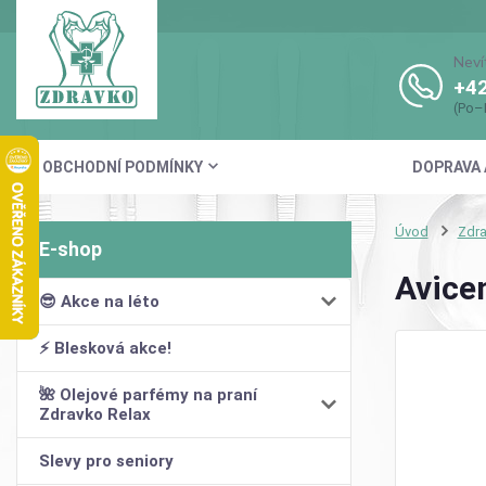
Neví
+42
(Po–
OBCHODNÍ PODMÍNKY
DOPRAVA 
Úvod
Zdra
Avice
😎 Akce na léto
⚡ Blesková akce!
🌺 Olejové parfémy na praní
Zdravko Relax
Slevy pro seniory