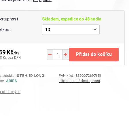
ostupnost
Skladem, expedice do 48 hodin
likost
69 Kč
/
ks
Přidat do košíku
8 Kč
bez DPH
 produktu:
STEH 1D LONG
EAN kód:
8590072697151
ce:
ARIES
Hlídat cenu / dostupnost
o oblíbených