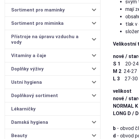
svým t
mají z
Sortiment pro maminky
obsahu
Sortiment pro miminka
tlak v
složen
Přístroje na úpravu vzduchu a
vody
Velikostní 
Vitamíny a čaje
nové / star
S 1
20-24
Doplňky výživy
M 2
24-27
L 3
27-30 
Ustní hygiena
velikost
Doplňkový sortiment
nové / sta
NORMAL K 
Lékarničky
LONG D / 
Damská hygiena
b
- obvod č
Beauty
d
- obvod p